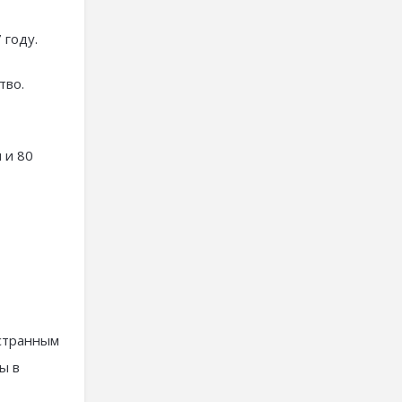
 году.
тво.
 и 80
остранным
ы в