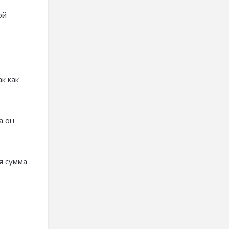
ой
к как
а он
я сумма