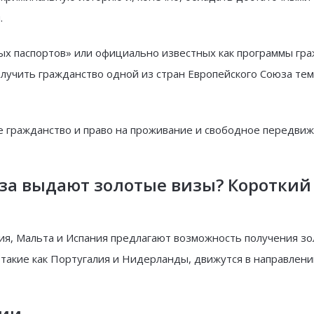
.
тых паспортов» или официально известных как программы гр
лучить гражданство одной из стран Европейского Союза те
ое гражданство и право на проживание и свободное передви
юза выдают золотые визы? Короткий
грия, Мальта и Испания предлагают возможность получения з
 такие как Португалия и Нидерланды, движутся в направлени
лии