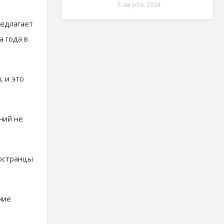
5 августа, 2024
редлагает
а года в
 и это
ний не
ностранцы
ние