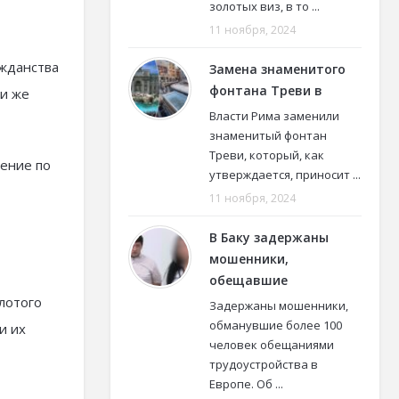
золотых виз, в то ...
11 ноября, 2024
ажданства
Замена знаменитого
фонтана Треви в
ми же
Власти Рима заменили
знаменитый фонтан
Треви, который, как
жение по
утверждается, приносит ...
11 ноября, 2024
В Баку задержаны
мошенники,
обещавшие
олотого
Задержаны мошенники,
обманувшие более 100
и их
человек обещаниями
трудоустройства в
Европе. Об ...