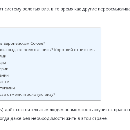
 систему золотых виз, в то время как другие переосмыслив
з в Европейском Союзе?
юза выдают золотые визы? Короткий ответ: нет.
лии
ции
грии
ании
альте
тугалии
юза отменили золотую визу?
as) даёт состоятельным людям возможность «купить» право 
ногда даже без необходимости жить в этой стране.