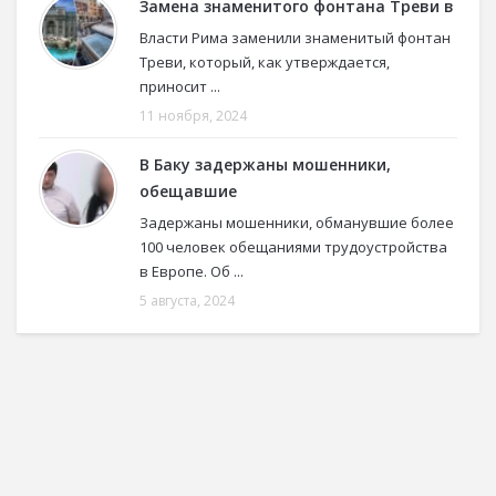
Замена знаменитого фонтана Треви в
Власти Рима заменили знаменитый фонтан
Треви, который, как утверждается,
приносит ...
11 ноября, 2024
В Баку задержаны мошенники,
обещавшие
Задержаны мошенники, обманувшие более
100 человек обещаниями трудоустройства
в Европе. Об ...
5 августа, 2024