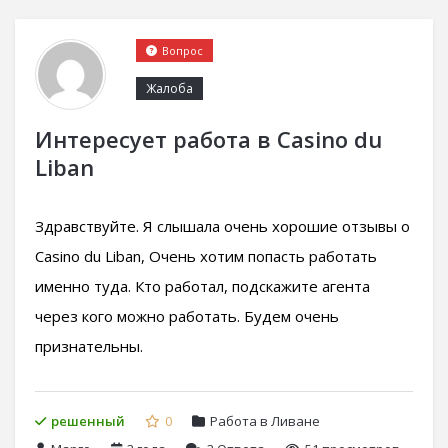
Вопрос
Жалоба
Интересует работа в Casino du
Liban
Здравствуйте. Я слышала очень хорошие отзывы о
Сasino du Liban, Очень хотим попасть работать
именно туда. Кто работал, подскажите агента
через кого можно работать. Будем очень
признательны.
решенный
0
Работа в Ливане