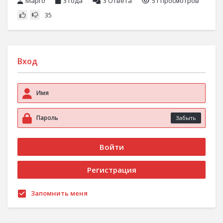
Марго
3 года
3
Ответа
51 просмотров
35
Вход
Забыть
Запомнить меня