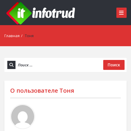
Главная
/
Тоня
Поиск
О пользователе
Тоня