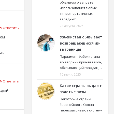
объявила о запрете
использования любых
типов портативных
зарядных ...
23 августа, 2025
Ответить
мом
Узбекистан обязывает
возвращающихся из-
за границы
ся.
Парламент Узбекистана
во вторник принял закон,
обязывающий граждан, ...
10 июля, 2025
Ответить
Какие страны выдают
аждый
золотые визы
Некоторые страны
Европейского Союза
пересматривают систему