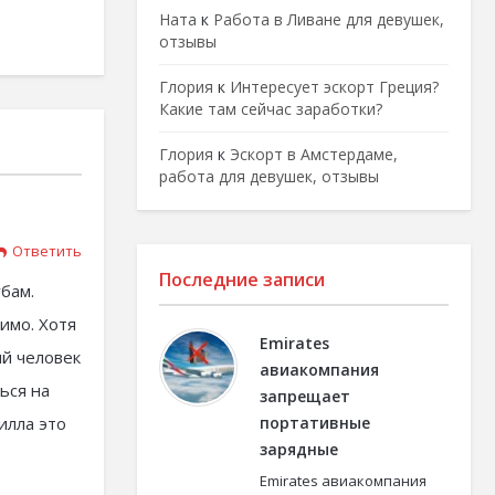
Ната
к
Работа в Ливане для девушек,
отзывы
Глория
к
Интересует эскорт Греция?
Какие там сейчас заработки?
Глория
к
Эскорт в Амстердаме,
работа для девушек, отзывы
Ответить
Последние записи
убам.
имо. Хотя
Emirates
ый человек
авиакомпания
ься на
запрещает
илла это
портативные
зарядные
Emirates авиакомпания