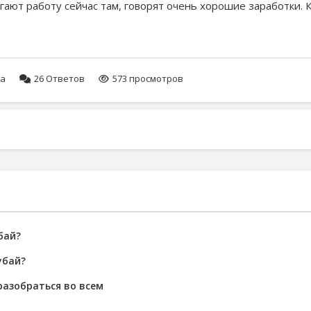
гают работу сейчас там, говорят очень хорошие заработки. 
да
26
Ответов
573 просмотров
бай?
убай?
разобраться во всем