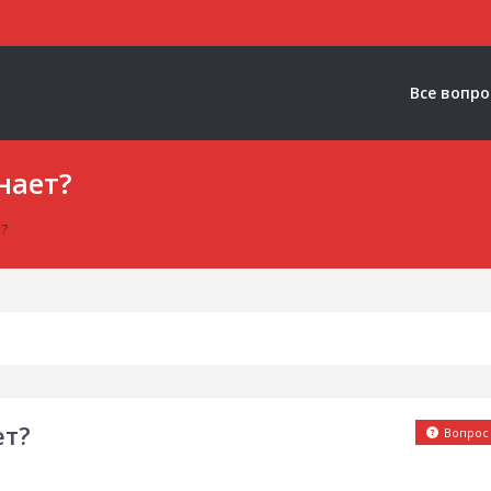
Все вопр
нает?
т?
ет?
Вопрос