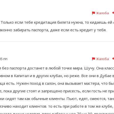
Жалоба
 Только если тебе кредитация билета нужна, то кидаешь ей
аконно забирать паспорта, даже если есть кредит у тебя.
35 пп
Жалоба
и без паспорта достанет в любой точке мира. Шучу. Она класс
вном в Капитал и в других клубах, но реже. Все они в Дубае 
а есть. Нужен поход в салон, она вызывает мастера, что бы
е, пока другие стоят и запрещено присесть, если гость не при
чки сидят там как обычные клиенты. Пьют, едят, смеются, тан
зчиво находит клиентов. то есть при работе в том же клубе, 
чаете лучше условия, плюс работа у нее 70 на 30. практичес