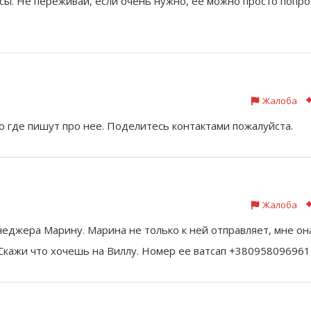
ы. Не переживай, если очень нужно, ее можно просто попро
Жалоба
го где пишут про нее. Поделитесь контактами пожалуйста.
Жалоба
неджера Марину. Марина не только к ней отправляет, мне он
 Скажи что хочешь на Виллу. Номер ее ватсап +380958096961