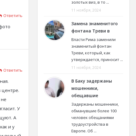
золотых виз, в то ...
11 ноября, 2024
Ответить
Замена знаменитого
 фото
фонтана Треви в
Власти Рима заменили
знаменитый фонтан
Треви, который, как
утверждается, приносит ...
11 ноября, 2024
Ответить
ная.
В Баку задержаны
мошенники,
в центре.
обещавшие
 не
Задержаны мошенники,
гласит. У
обманувшие более 100
цуют. А
человек обещаниями
трудоустройства в
как и у
Европе. Об ...
ки полный