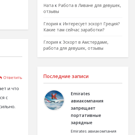
Ната
к
Работа в Ливане для девушек,
отзывы
Глория
к
Интересует эскорт Греция?
Какие там сейчас заработки?
Глория
к
Эскорт в Амстердаме,
работа для девушек, отзывы
Последние записи
Ответить
ает и что
Emirates
ся с
авиакомпания
сильно.
запрещает
портативные
зарядные
Emirates авиакомпания