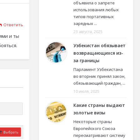
объявила о запрете
использования любых
типов портативных
зарядных ...
Ответить
23 августа, 2025
иями и ты
бояться.
Узбекистан обязывает
возвращающихся из-
за границы
Парламент Узбекистана
во вторник принял закон,
обязывающий граждан, ...
10 июля, 2025
Какие страны выдают
золотые визы
Некоторые страны
Европейского Союза
Выбрать
пересматривают систему