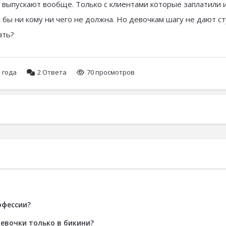
е выпускают вообще. Только с клиентами которые заплатили 
к бы ни кому ни чего не должна. Но девочкам шагу не дают с
ать?
3 года
2
Ответа
70 просмотров
офессии?
девочки только в бикини?