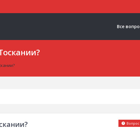
Все вопр
 Тоскании?
скании?
оскании?
Вопрос