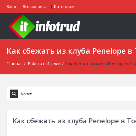
Вход
Все вопросы
Категории
Как сбежать из клуба Penelope в
Главная
/
Работа в Италии
/
Как сбежать из клуба Penelope в То
Как сбежать из клуба Penelope в Т