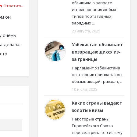
объявила о запрете
Ответить
использования любых
типов портативных
ом он
зарядных ...
23 августа, 2025
у очень
а делала.
Узбекистан обязывает
возвращающихся из-
осто
за границы
Парламент Узбекистана
во вторник принял закон,
обязывающий граждан, ...
10 июля, 2025
Какие страны выдают
золотые визы
Некоторые страны
Европейского Союза
пересматривают систему