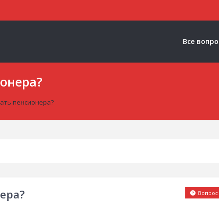
Все вопр
ионера?
тать пенсионера?
нера?
Вопрос