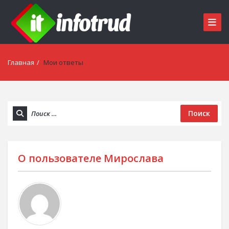
Главная
/
Мои ответы
Поиск
О пользователе
Мирослава