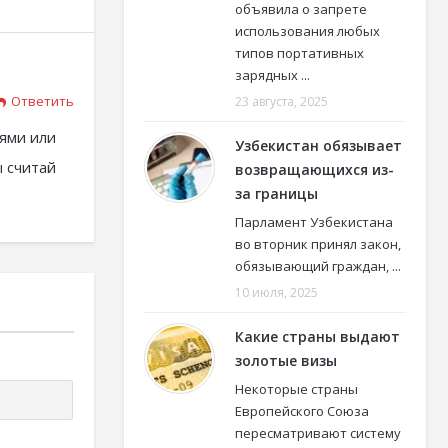
объявила о запрете
использования любых
типов портативных
зарядных ...
Ответить
23 августа, 2025
ьями или
Узбекистан обязывает
ы считай
возвращающихся из-
за границы
Парламент Узбекистана
во вторник принял закон,
обязывающий граждан, ...
10 июля, 2025
Какие страны выдают
золотые визы
Некоторые страны
Европейского Союза
пересматривают систему