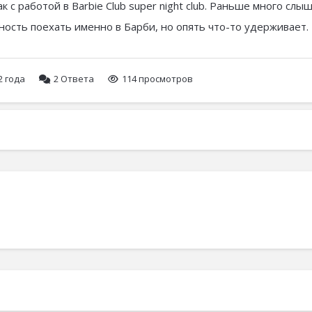
к с работой в Barbie Club super night club. Раньше много слы
жность поехать именно в Барби, но опять что-то удерживает.
2 года
2
Ответа
114 просмотров