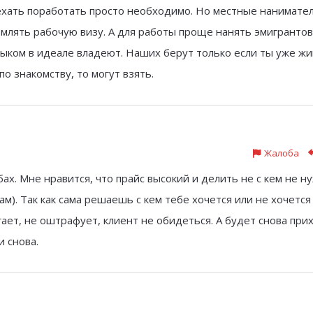
оехать поработать просто необходимо. Но местные нанимате
лять рабочую визу. А для работы проще нанять эмигрантов
зыком в идеале владеют. Наших берут только если ты уже ж
по знакомству, то могут взять.
Жалоба
ах. Мне нравится, что прайс высокий и делить не с кем не ну
м). Так как сама решаешь с кем тебе хочется или не хочется 
угает, не оштрафует, клиент не обидеться. А будет снова при
и снова.