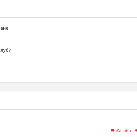
ване
клуб?
Жалоба