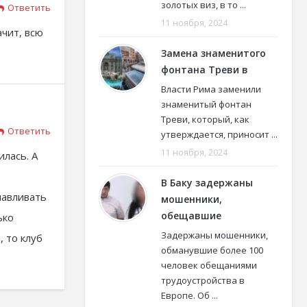
золотых виз, в то ...
Ответить
11 ноября, 2024
ачит, всю
Замена знаменитого
фонтана Треви в
Власти Рима заменили
знаменитый фонтан
Треви, который, как
Ответить
утверждается, приносит ...
11 ноября, 2024
илась. А
В Баку задержаны
навливать
мошенники,
обещавшие
ько
Задержаны мошенники,
, то клуб
обманувшие более 100
человек обещаниями
трудоустройства в
Европе. Об ...