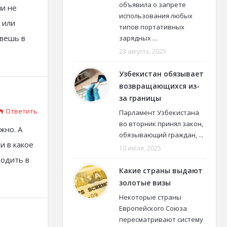
объявила о запрете
ли не
использования любых
 или
типов портативных
ивешь в
зарядных ...
23 августа, 2025
Узбекистан обязывает
возвращающихся из-
за границы
Ответить
Парламент Узбекистана
во вторник принял закон,
жно. А
обязывающий граждан, ...
и в какое
10 июля, 2025
ходить в
Какие страны выдают
золотые визы
Некоторые страны
Европейского Союза
пересматривают систему