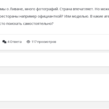
ммы о Ливане, много фотографий. Страна впечатляет. Но мож
 рестораны например официанткой? Или моделью. В какие аг
осто поискать самостоятельно?
4
Ответа
117 просмотров